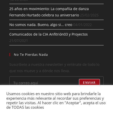
25 años en movimiento: La compañía de danza
Fernando Hurtado celebra su aniversario
25/02/2025
No somos nada. Bueno, algo si… creo
04/01/2022
Comunicados de la CIA Anfitrión03 y Proyectos
21/07/2021
No Te Pierdas Nada
Suscríbete a nuestra newsletter y entérate de todo lo
que nos mueve y a dónde nos lleva.
ENVIAR
Usamos cookies en nuestro sitio web para brindarle la
He leído y acepto los términos
experiencia más relevante al recordar sus preferencias y
repetir las visitas. Al hacer clic en "Aceptar", acepta el uso
de TODAS las cookies