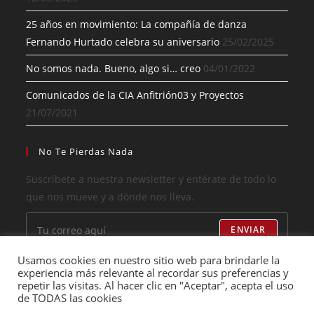
25 años en movimiento: La compañía de danza
Fernando Hurtado celebra su aniversario
25/02/2025
No somos nada. Bueno, algo si… creo
04/01/2022
Comunicados de la CIA Anfitrión03 y Proyectos
21/07/2021
No Te Pierdas Nada
Suscríbete a nuestra newsletter y entérate de todo lo
que nos mueve y a dónde nos lleva.
ENVIAR
Usamos cookies en nuestro sitio web para brindarle la
He leído y acepto los términos
experiencia más relevante al recordar sus preferencias y
repetir las visitas. Al hacer clic en "Aceptar", acepta el uso
de TODAS las cookies