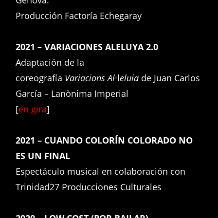
Producción Factoría Echegaray
2021 – VARIACIONES ALELUYA 2.0
Adaptación de la
coreografía
Variacions Al
·l
eluia
de Juan Carlos
García – Lanònima Imperial
[
en gira
]
2021 – CUANDO COLORÍN COLORADO NO
ES UN FINAL
Espectáculo musical en colaboración con
Trinidad27 Producciones Culturales
2020
– LO
W
COS
T
(POR BAILAR)