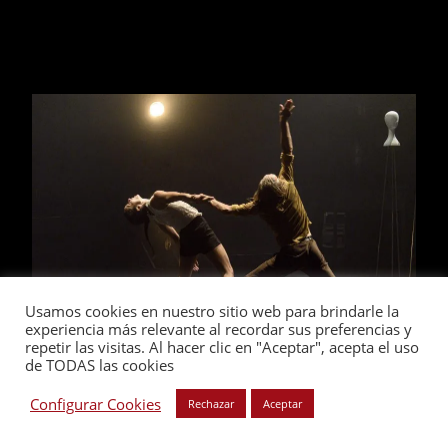
Usamos cookies en nuestro sitio web para brindarle la
experiencia más relevante al recordar sus preferencias y
repetir las visitas. Al hacer clic en "Aceptar", acepta el uso
de TODAS las cookies
PROYECTOS
Configurar Cookies
Rechazar
Aceptar