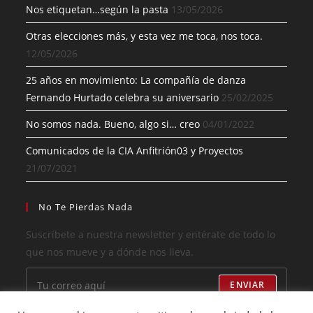
Nos etiquetan…según la pasta
13/05/2026
Otras elecciones más, y esta vez me toca, nos toca.
12/05/2026
25 años en movimiento: La compañía de danza
Fernando Hurtado celebra su aniversario
25/02/2025
No somos nada. Bueno, algo si… creo
04/01/2022
Comunicados de la CIA Anfitrión03 y Proyectos
21/07/2021
No Te Pierdas Nada
Suscríbete a nuestra newsletter y entérate de todo lo
que nos mueve y a dónde nos lleva.
ENVIAR