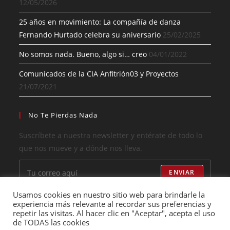
12/05/2026
25 años en movimiento: La compañía de danza
Fernando Hurtado celebra su aniversario
25/02/2025
No somos nada. Bueno, algo si… creo
04/01/2022
Comunicados de la CIA Anfitrión03 y Proyectos
21/07/2021
No Te Pierdas Nada
Suscríbete a nuestra newsletter y entérate de todo lo
que nos mueve y a dónde nos lleva.
ENVIAR
Usamos cookies en nuestro sitio web para brindarle la
He leído y acepto los términos
experiencia más relevante al recordar sus preferencias y
repetir las visitas. Al hacer clic en "Aceptar", acepta el uso
de TODAS las cookies