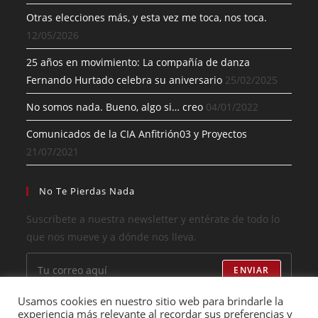
Otras elecciones más, y esta vez me toca, nos toca.
12/05/2026
25 años en movimiento: La compañía de danza
Fernando Hurtado celebra su aniversario
25/02/2025
No somos nada. Bueno, algo si… creo
04/01/2022
Comunicados de la CIA Anfitrión03 y Proyectos
21/07/2021
No Te Pierdas Nada
Suscríbete a nuestra newsletter y entérate de todo lo
que nos mueve y a dónde nos lleva.
ENVIAR
Usamos cookies en nuestro sitio web para brindarle la
He leído y acepto los términos
experiencia más relevante al recordar sus preferencias y