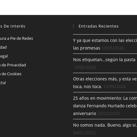
s De Interés
Entradas Recientes
tura a Pie de Redes
Y ya que estamos con las elecc
idad
las promesas
13/05/2026
Legal
Nos etiquetan…según la pasta
a de Privacidad
13/05/2026
a de Cookies
Otras elecciones más, y esta v
cta!
toca, nos toca.
12/05/2026
25 años en movimiento: La co
danza Fernando Hurtado celeb
aniversario
25/02/2025
No somos nada. Bueno, algo si
04/01/2022