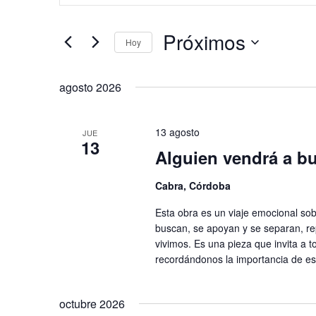
v
t
e
r
Próximos
Hoy
g
o
S
a
d
e
u
c
agosto 2026
l
c
i
e
e
ó
13 agosto
JUE
c
l
13
n
Alguien vendrá a b
c
a
d
i
p
e
Cabra, Córdoba
o
a
b
n
l
Esta obra es un viaje emocional sob
a
ú
a
buscan, se apoyan y se separan, 
l
b
vivimos. Es una pieza que invita a 
s
a
recordándonos la importancia de es
r
q
f
a
u
e
c
octubre 2026
e
c
l