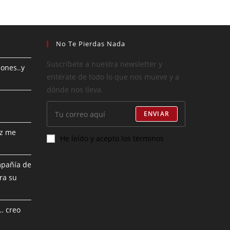
No Te Pierdas Nada
Suscríbete a nuestra newsletter y
iones..y
entérate de todo lo que nos mueve y a
dónde nos lleva.
ENVIAR
ez me
He leído y acepto los términos
mpañía de
ra su
… creo