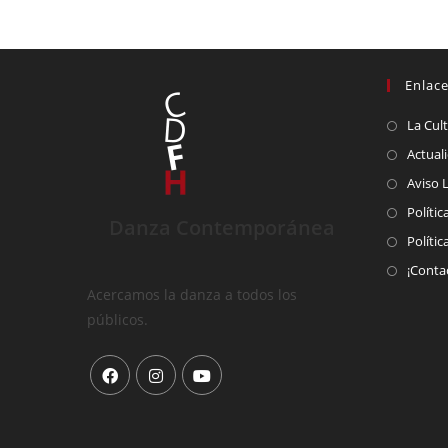
Enlace
La Cul
Actual
Aviso 
Polític
Danza Contemporánea
Polític
¡Conta
Acercamos la danza a todos los
públicos.