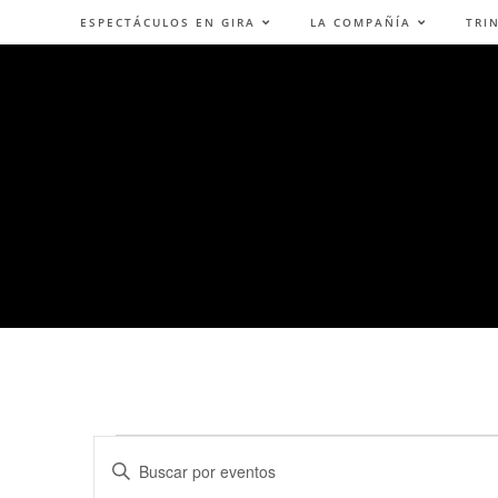
ESPECTÁCULOS EN GIRA
LA COMPAÑÍA
TRI
N
I
a
n