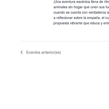
¡Una aventura escénica llena de rit
o
r
animales sin hogar que unen sus fue
s
a
cuando se cuenta con verdaderos ami
a reflexionar sobre la empatía, el c
l
propuesta vibrante que educa y entr
a
p
a
l
a
Eventos
anterior(es)
b
r
a
c
l
a
v
e
.